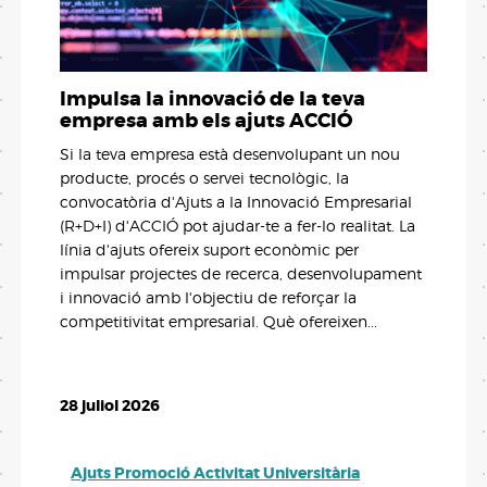
Impulsa la innovació de la teva
Q
empresa amb els ajuts ACCIÓ
o
Si la teva empresa està desenvolupant un nou
“E
producte, procés o servei tecnològic, la
co
convocatòria d'Ajuts a la Innovació Empresarial
ne
(R+D+I) d'ACCIÓ pot ajudar-te a fer-lo realitat. La
CE
línia d'ajuts ofereix suport econòmic per
la
impulsar projectes de recerca, desenvolupament
Pr
i innovació amb l'objectiu de reforçar la
qu
competitivitat empresarial. Què ofereixen...
Po
28 juliol 2026
6 
Ajuts Promoció Activitat Universitària
A