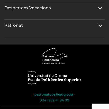
Despertem Vocacions
Patronat
patronateps@udg.edu
·
(+34) 972 41 84 09