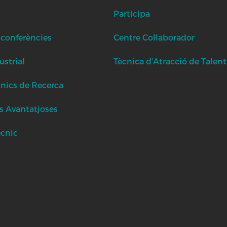
Participa
 conferències
Centre Col·laborador
strial
Tècnica d’Atracció de Talent
cnics de Recerca
s Avantatjoses
ècnic