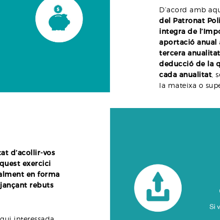
D’acord amb aqu
del Patronat Pol
integra de l’Imp
aportació anual
tercera anualita
deducció de la q
cada anualitat
, 
la mateixa o supe
at d’acollir-vos
quest exercici
talment en forma
tjançant rebuts
gui interessada