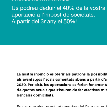
La nostra intenció és oferir als patrons la possibilit
als avantatges fiscals esmentats abans a partir d’a
2020. Per això, les aportacions es farien fonamen
de quotes anuals que s’hauran de fer efectives mi
bancaris domiciliats.
En cas que alguna entitat membre del Patronat esti