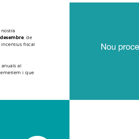
 nostra
e desembre
, de
 incentius fiscal
 anuals al
s emetíem i que