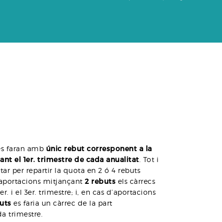
es faran amb
únic rebut corresponent a la
ant el 1er. trimestre de cada anualitat
. Tot i
tar per repartir la quota en 2 ó 4 rebuts
’aportacions mitjançant
2 rebuts
els càrrecs
er. i el 3er. trimestre; i, en cas d’aportacions
uts
es faria un càrrec de la part
a trimestre.