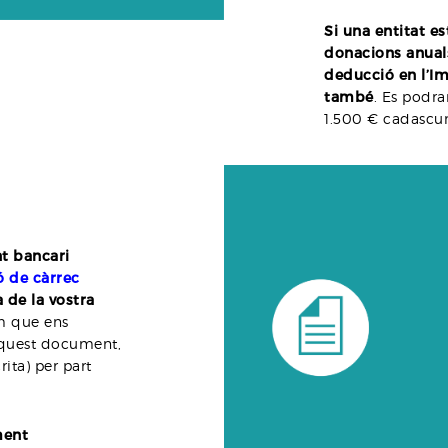
Si una entitat e
donacions anuals
deducció en l’Im
també
. Es podra
1.500 € cadascu
t bancari
 de càrrec
a de la vostra
m que ens
’aquest document,
ita) per part
ment