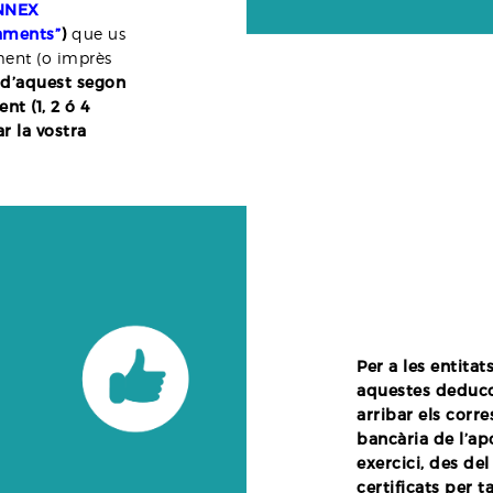
ANNEX
aments”
)
que us
ment (o imprès
 d’aquest segon
nt (1, 2 ó 4
r la vostra
Per a les entitat
aquestes deducci
arribar els cor
bancària de l’ap
exercici, des de
certificats per t