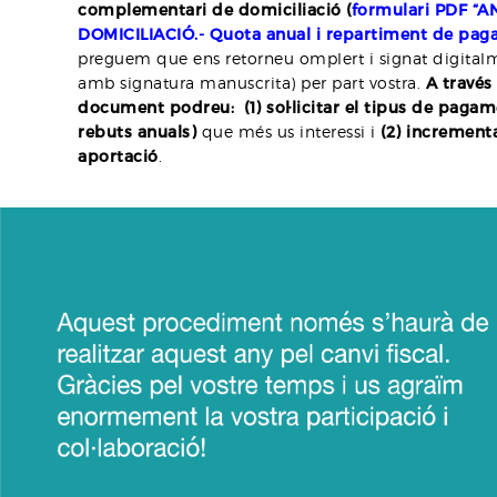
complementari de domiciliació (
f
ormulari PDF “
DOMICILIACIÓ.- Quota anual i repartiment de pag
preguem que ens retorneu omplert i signat digital
amb signatura manuscrita) per part vostra.
A través
document
podreu: (1) sol·licitar el tipus de pagame
rebuts anuals)
que més us interessi i
(2) incrementa
aportació
.