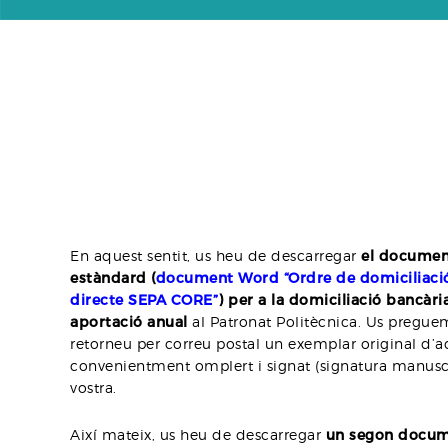
En aquest sentit, us heu de descarregar
el documen
estàndard (
document Word “Ordre de domiciliació
directe SEPA CORE”
) per a la domiciliació bancàri
aportació anual
al Patronat Politècnica. Us pregue
retorneu per correu postal un exemplar original d
convenientment omplert i signat (signatura manuscr
vostra.
Així mateix, us heu de descarregar
un segon docu