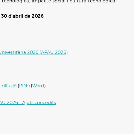
tecnològica, impacte social i cultura tecnològica.
s 30 d’abril de 2026.
Universitària 2026 (APAU 2026)
(
) (
)
 difusió
PDF
Word
AU 2026 – Ajuts concedits