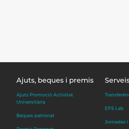
Ajuts, beques i premis
Servei
Ajuts Promoció Activitat
Transferèn
Universitària
EPS Lab
Beques patronat
Jornades i
Premis Patronat