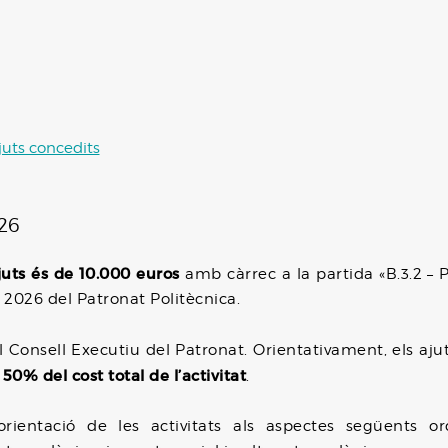
juts concedits
26
juts és de 10.000 euros
amb càrrec a la partida «B.3.2 – P
2026 del Patronat Politècnica.
 Consell Executiu del Patronat. Orientativament, els aju
50% del cost total de l’activitat
.
’orientació de les activitats als aspectes següents 