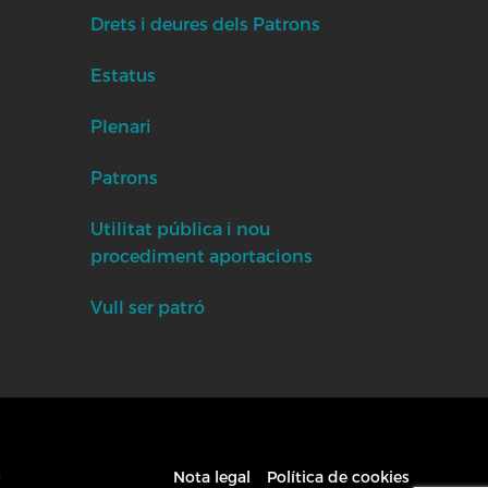
Drets i deures dels Patrons
Estatus
Plenari
Patrons
Utilitat pública i nou
procediment aportacions
Vull ser patró
9
Nota legal
Política de cookies