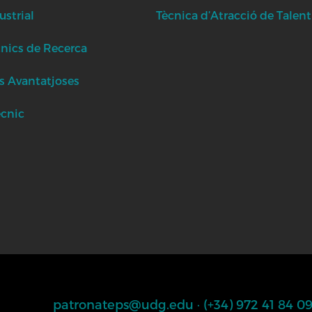
strial
Tècnica d’Atracció de Talent
cnics de Recerca
s Avantatjoses
ècnic
patronateps@udg.edu
·
(+34) 972 41 84 0