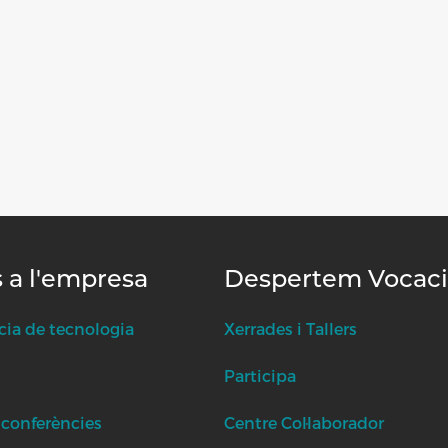
s a l'empresa
Despertem Vocac
cia de tecnologia
Xerrades i Tallers
Participa
 conferències
Centre Col·laborador