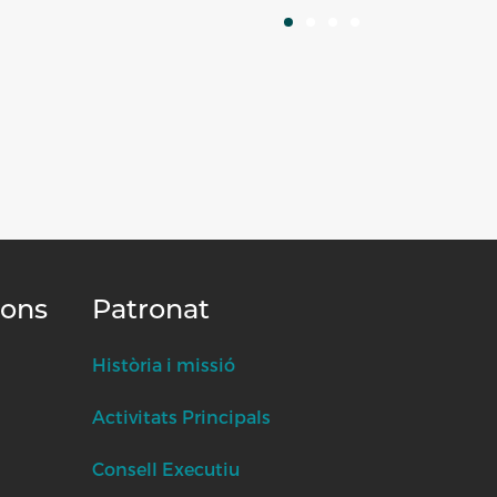
ions
Patronat
Història i missió
Activitats Principals
Consell Executiu