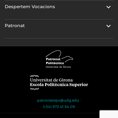
Despertem Vocacions
Patronat
patronateps@udg.edu
·
(+34) 972 41 84 09