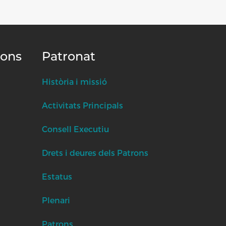
ions
Patronat
Història i missió
Activitats Principals
Consell Executiu
Drets i deures dels Patrons
Estatus
Plenari
Patrons