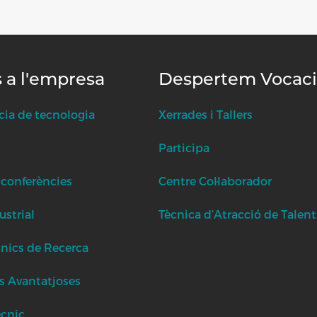
s a l'empresa
Despertem Vocac
cia de tecnologia
Xerrades i Tallers
Participa
 conferències
Centre Col·laborador
strial
Tècnica d’Atracció de Talent
cnics de Recerca
s Avantatjoses
ècnic