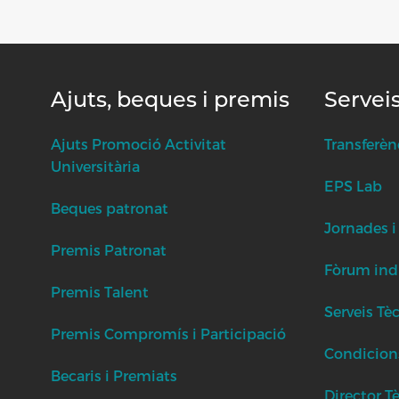
Ajuts, beques i premis
Servei
Ajuts Promoció Activitat
Transferèn
Universitària
EPS Lab
Beques patronat
Jornades i
Premis Patronat
Fòrum indu
Premis Talent
Serveis Tè
Premis Compromís i Participació
Condicion
Becaris i Premiats
Director T