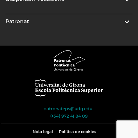
Patronat
patronateps@udg.edu
·
(+34) 972 41 84 09
Nota legal
Política de cookies