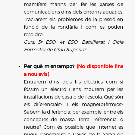
mamífers marins per fer les xarxes de
comunicacions dins dels entorns aquàtics.
Tractarem els problemes de la pressió en
funció de la fondària i com es poden
resoldre.
Curs: 3r ESO, 4t ESO, Batxillerat i Cicle
Formatiu de Grau Superior
Per què m'enrampo?
(No disponible fins
a nou avís)
Entrarem dins dels fils elèctrics com si
fóssim un electró i ens mourem per les
instal·lacions de casa o de l’escola. Què són
els diferencials? I els magnetotèrmics?
Sabem la diferència, per exemple, entre els
conceptes de massa, terra, referència, o
neutre? Com és possible que Internet es
pugui transmetre a través de la xarxa de