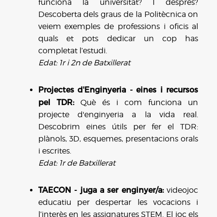
funciona la universitat? I després?
Descoberta dels graus de la Politècnica on
veiem exemples de professions i oficis al
quals et pots dedicar un cop has
completat l’estudi.
Edat: 1r i 2n de Batxillerat
Projectes d'Enginyeria - eines i recursos
pel TDR:
Què és i com funciona un
projecte d'enginyeria a la vida real.
Descobrim eines útils per fer el TDR:
plànols, 3D, esquemes, presentacions orals
i escrites.
Edat: 1r de Batxillerat
TAECON - juga a ser enginyer/a:
videojoc
educatiu per despertar les vocacions i
l’interès en les assignatures STEM. El joc els