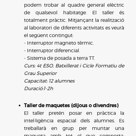
podem trobar al quadre general elèctric
de qualsevol habitatge. El taller és
totalment pràctic. Mitjançant la realització
al laboratori de diferents activitats es veurà
el següent contingut:
‐ Interruptor magneto tèrmic.
‐ Interruptor diferencial.
‐ Sistema de posada a terra TT.
Curs: 4t ESO, Batxillerat i Cicle Formatiu de
Grau Superior
Capacitat: 12 alumnes
Duració:1-2h
Taller de maquetes (dijous o divendres)
El taller pretén posar en pràctica la
intel·ligència espacial dels alumnes. Es
treballarà en grup per muntar una
maqueta amb tot el que comporta: