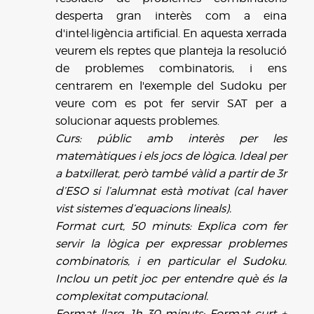
desperta gran interès com a eina
d'intel·ligència artificial. En aquesta xerrada
veurem els reptes que planteja la resolució
de problemes combinatoris, i ens
centrarem en l'exemple del Sudoku per
veure com es pot fer servir SAT per a
solucionar aquests problemes.
Curs: públic amb interès per les
matemàtiques i els jocs de lògica. Ideal per
a batxillerat, però també vàlid a partir de 3r
d’ESO si l’alumnat està motivat (cal haver
vist sistemes d’equacions lineals).
Format curt, 50 minuts: Explica com fer
servir la lògica per expressar problemes
combinatoris, i en particular el Sudoku.
Inclou un petit joc per entendre què és la
complexitat computacional.
Format llarg, 1h 30 minuts: Format curt +