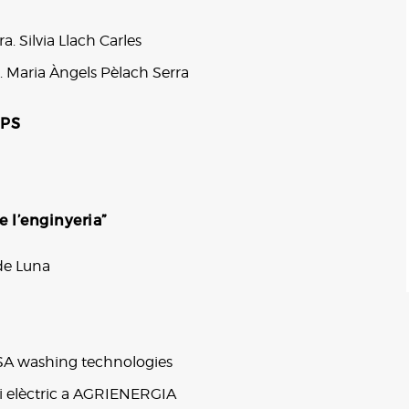
a. Silvia Llach Carles
a. Maria Àngels Pèlach Serra
EPS
e l’enginyeria”
de Luna
ASA washing technologies
ci elèctric a AGRIENERGIA