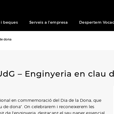
 i beques
Serveis a l’empresa
Despertem Vocac
 de dona
 UdG – Enginyeria en clau 
ucional en commemoració del Dia de la Dona, que
au de dona”. On celebrarem i reconeixerem les
t de l’enginyeria, destacant el seu paper essencial