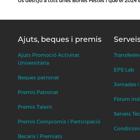
Us desitjo a tots unes Bones Festes i que el 2024 es
Ajuts, beques i premis
Servei
Ajuts Promoció Activitat
Transferèn
Universitària
EPS Lab
Beques patronat
Jornades i
Premis Patronat
Fòrum indu
Premis Talent
Serveis Tè
Premis Compromís i Participació
Condicion
Becaris i Premiats