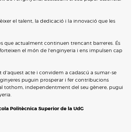
er el talent, la dedicació i la innovació que les
es que actualment continuen trencant barreres. És
nforteixen el món de l’enginyeria i ens impulsen cap
rt d’aquest acte i convidem a cadascú a sumar-se
nginyeres puguin prosperar i fer contribucions
 qual tothom, independentment del seu gènere, pugui
yeria.
scola Politècnica Superior de la UdG