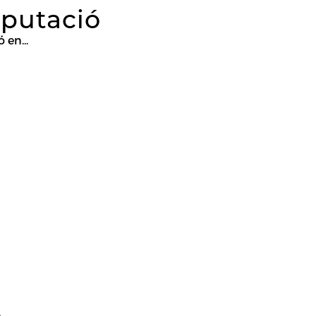
mputació
 en...