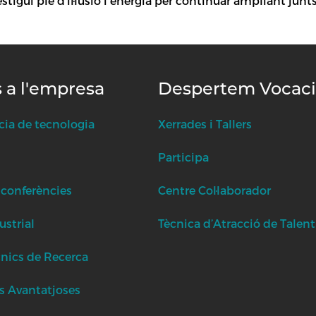
tigui ple d’il·lusió i energia per continuar ampliant junts.
s a l'empresa
Despertem Vocac
cia de tecnologia
Xerrades i Tallers
Participa
 conferències
Centre Col·laborador
strial
Tècnica d’Atracció de Talent
cnics de Recerca
s Avantatjoses