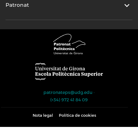
Patronat
patronateps@udg.edu
·
(+34) 972 41 84 09
Nota legal
Política de cookies