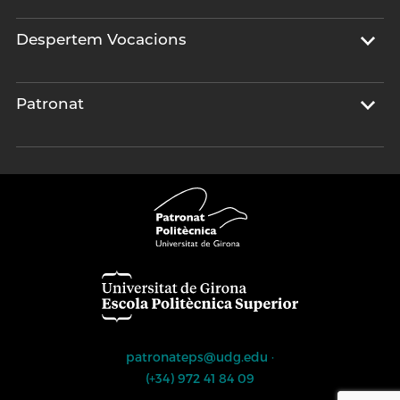
Despertem Vocacions
Patronat
patronateps@udg.edu
·
(+34) 972 41 84 09