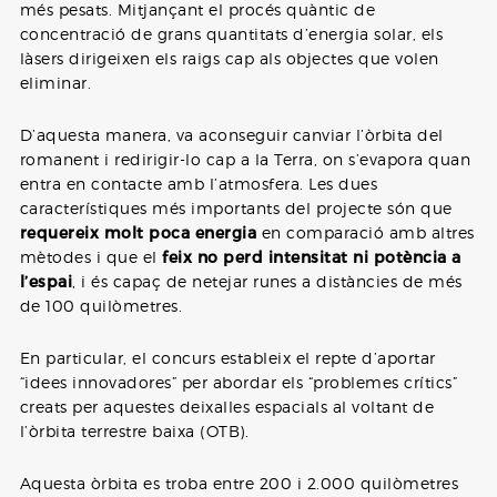
més pesats. Mitjançant el procés quàntic de
concentració de grans quantitats d’energia solar, els
làsers dirigeixen els raigs cap als objectes que volen
eliminar.
D’aquesta manera, va aconseguir canviar l’òrbita del
romanent i redirigir-lo cap a la Terra, on s’evapora quan
entra en contacte amb l’atmosfera. Les dues
característiques més importants del projecte són que
requereix molt poca energia
en comparació amb altres
mètodes i que el
feix no perd intensitat ni potència a
l’espai
, i és capaç de netejar runes a distàncies de més
de 100 quilòmetres.
En particular, el concurs estableix el repte d’aportar
“idees innovadores” per abordar els “problemes crítics”
creats per aquestes deixalles espacials al voltant de
l’òrbita terrestre baixa (OTB).
Aquesta òrbita es troba entre 200 i 2.000 quilòmetres