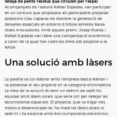
neteja de petits residus que circulen per l’espai
.
Acompanyats de l’asturià Rafael Espadas, van participar
en un concurs que proposava als participants proposar
qüestions clau capaces de resoldre la generació de
deixalles espacials en entorns d’òrbita terrestre baixa
idees innovadores. Amb aquest premi, Josep Rueda i
Rafael Espadas van rebre una compensació econòmica,
a canvi de la qual han cedit els drets del projecte a la
NASA.
Una solució amb làsers
La parella va col·laborar amb l’empresa basca Ikerlan i
va presentar el seu projecte en la categoria eliminatòria.
La idea de la solució és tenir un exèrcit de satèl·lits
equipat amb làsers solars, que seria útil per netejar les
escombraries espacials. El projecte, que va trigar tres
mesos a desenvolupar-se, ha instal·lat làsers solars al
satèl·lit i ha estalviat amb èxit components electrònics