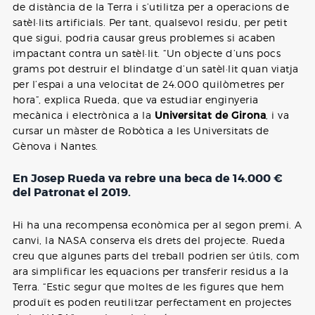
de distància de la Terra i s’utilitza per a operacions de
satèl·lits artificials. Per tant, qualsevol residu, per petit
que sigui, podria causar greus problemes si acaben
impactant contra un satèl·lit. “Un objecte d’uns pocs
grams pot destruir el blindatge d’un satèl·lit quan viatja
per l’espai a una velocitat de 24.000 quilòmetres per
hora”, explica Rueda, que va estudiar enginyeria
mecànica i electrònica a la
Universitat de Girona
, i va
cursar un màster de Robòtica a les Universitats de
Gènova i Nantes.
En Josep Rueda va rebre una beca de 14.000 €
del Patronat el 2019.
Hi ha una recompensa econòmica per al segon premi. A
canvi, la NASA conserva els drets del projecte. Rueda
creu que algunes parts del treball podrien ser útils, com
ara simplificar les equacions per transferir residus a la
Terra. “Estic segur que moltes de les figures que hem
produït es poden reutilitzar perfectament en projectes