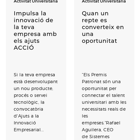
Activitat Universitària
Activitat Universitària
Impulsa la
Quan un
innovació de
repte es
la teva
converteix en
empresa amb
una
els ajuts
oportunitat
ACCIÓ
Si la teva empresa
“Els Premis
està desenvolupant
Patronat són una
un nou producte,
oportunitat per
procés o servei
connectar el talent
tecnològic, la
universitari amb les
convocatòria
necessitats reals de
d'Ajuts a la
les
Innovació
empreses.”Rafael
Empresarial...
Aguilera, CEO
de Sistemes