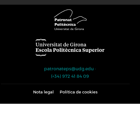
patronateps@udg.edu
·
(+34) 972 41 84 09
Nota legal
Política de cookies