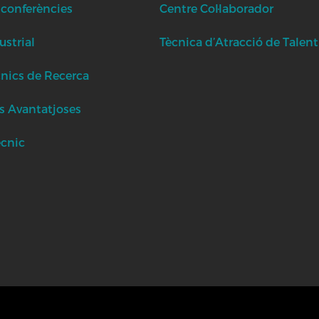
 conferències
Centre Col·laborador
strial
Tècnica d’Atracció de Talent
cnics de Recerca
s Avantatjoses
ècnic