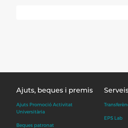
Ajuts, beques i premis
Servei
Ajuts Promoció Activitat
Transferèn
Universitària
EPS Lab
Beques patronat