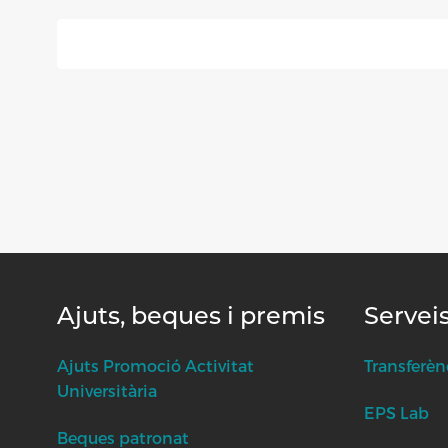
Ajuts, beques i premis
Servei
Ajuts Promoció Activitat
Transferèn
Universitària
EPS Lab
Beques patronat