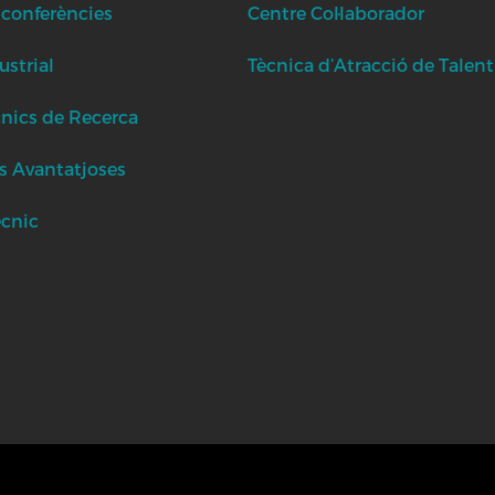
 conferències
Centre Col·laborador
strial
Tècnica d’Atracció de Talent
cnics de Recerca
s Avantatjoses
ècnic