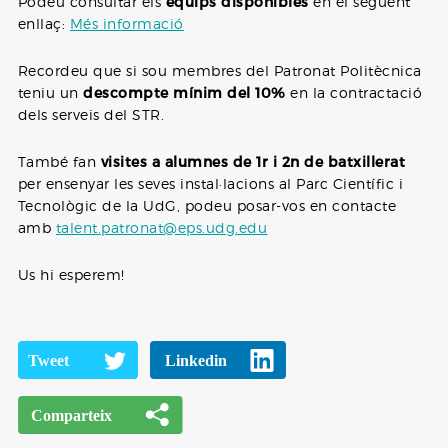
Podeu consultar els
equips disponibles
en el següent
enllaç:
Més informació
Recordeu que si sou membres del Patronat Politècnica
teniu un
descompte mínim del 10%
en la contractació
dels serveis del STR.
També fan
visites a alumnes de 1r i 2n de batxillerat
per ensenyar les seves instal·lacions al Parc Científic i
Tecnològic de la UdG, podeu posar-vos en contacte
amb
talent.patronat@eps.udg.edu
Us hi esperem!