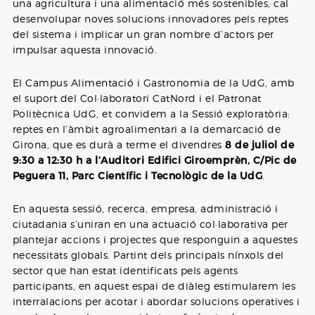
una agricultura i una alimentació més sostenibles, cal
desenvolupar noves solucions innovadores pels reptes
del sistema i implicar un gran nombre d’actors per
impulsar aquesta innovació.
El Campus Alimentació i Gastronomia de la UdG, amb
el suport del Col·laboratori CatNord i el Patronat
Politècnica UdG, et convidem a la Sessió exploratòria:
reptes en l’àmbit agroalimentari a la demarcació de
Girona, que es durà a terme el divendres
8 de juliol de
9:30 a 12:30 h a l’Auditori Edifici Giroemprèn, C/Pic de
Peguera 11, Parc Científic i Tecnològic de la UdG
.
En aquesta sessió, recerca, empresa, administració i
ciutadania s’uniran en una actuació col·laborativa per
plantejar accions i projectes que responguin a aquestes
necessitats globals. Partint dels principals nínxols del
sector que han estat identificats pels agents
participants, en aquest espai de diàleg estimularem les
interralacions per acotar i abordar solucions operatives i