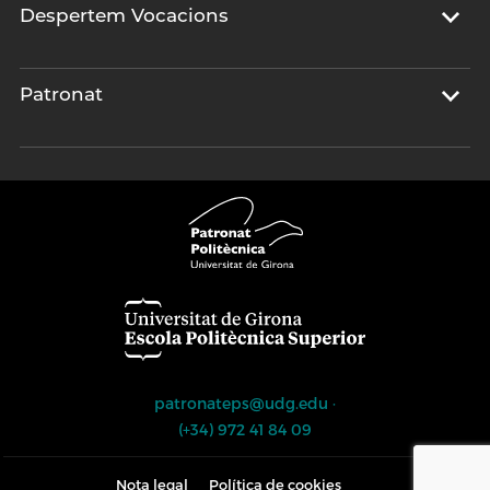
Despertem Vocacions
Patronat
patronateps@udg.edu
·
(+34) 972 41 84 09
Nota legal
Política de cookies