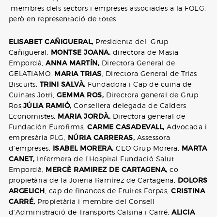
membres dels sectors i empreses associades a la FOEG,
però en representació de totes.
ELISABET CAÑIGUERAL,
Presidenta del Grup
Cañigueral,
MONTSE JOANA,
directora de Masia
Empordà,
ANNA MARTÍN,
Directora General de
GELATIAMO,
MARIA TRIAS
, Directora General de Trias
Biscuits,
TRINI SALVÀ,
Fundadora i Cap de cuina de
Cuinats Jotri,
GEMMA ROS,
Directora general de Grup
Ros,
JÚLIA RAMIÓ,
Consellera delegada de Calders
Economistes,
MARIA JORDÀ,
Directora general de
Fundación Eurofirms,
CARME CASADEVALL,
Advocada i
empresària PLG,
NÚRIA CARRERAS,
Assessora
d’empreses,
ISABEL MORERA,
CEO Grup Morera,
MARTA
CANET,
Infermera de l’Hospital Fundació Salut
Empordà,
MERCÈ RAMIREZ DE CARTAGENA,
co
propietària de la Joieria Ramírez de Cartagena,
DOLORS
ARGELICH
, cap de finances de Fruites Forpas,
CRISTINA
CARRÉ,
Propietària i membre del Consell
d’Administració de Transports Calsina i Carré,
ALICIA