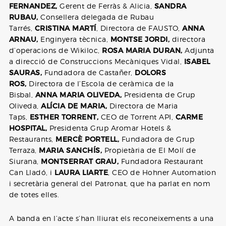
FERNANDEZ,
Gerent de Ferràs & Alicia,
SANDRA
RUBAU,
Consellera delegada de Rubau
Tarrés,
CRISTINA MARTÍ
, Directora de FAUSTO,
ANNA
ARNAU,
Enginyera tècnica,
MONTSE JORDI,
directora
d’operacions de Wikiloc,
ROSA MARIA DURAN,
Adjunta
a direcció de Construccions Mecàniques Vidal,
ISABEL
SAURAS,
Fundadora de Castañer,
DOLORS
ROS,
Directora de l’Escola de ceràmica de la
Bisbal,
ANNA MARIA OLIVEDA,
Presidenta de Grup
Oliveda,
ALÍCIA DE MARIA,
Directora de Maria
Taps,
ESTHER TORRENT,
CEO de Torrent API,
CARME
HOSPITAL,
Presidenta Grup Aromar Hotels &
Restaurants,
MERCÈ PORTELL,
Fundadora de Grup
Terraza,
MARIA SANCHÍS,
Propietària de El Molí de
Siurana,
MONTSERRAT GRAU,
Fundadora Restaurant
Can Lladó, i
LAURA LIARTE
, CEO de Hohner Automation
i secretària general del Patronat, que ha parlat en nom
de totes elles.
A banda en l’acte s’han lliurat els reconeixements a una