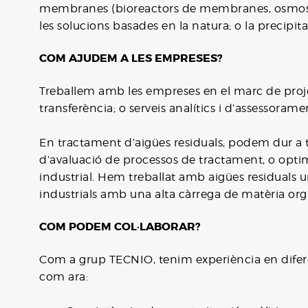
membranes (bioreactors de membranes, osmosi di
les solucions basades en la natura; o la precipita
COM AJUDEM A LES EMPRESES?
Treballem amb les empreses en el marc de proj
transferència; o serveis analítics i d’assessorame
En tractament d’aigües residuals, podem dur a te
d’avaluació de processos de tractament, o optimi
industrial. Hem treballat amb aigües residuals ur
industrials amb una alta càrrega de matèria org
COM PODEM COL·LABORAR?
Com a grup TECNIO, tenim experiència en difere
com ara: