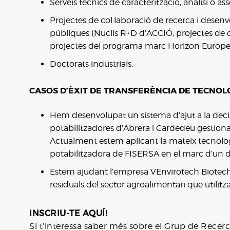
Serveis tècnics de caracterització, anàlisi o ass
Projectes de col·laboració de recerca i desen
públiques (Nuclis R+D d’ACCIÓ, projectes de c
projectes del programa marc Horizon Europe,
Doctorats industrials.
CASOS D’ÈXIT DE TRANSFERÈNCIA DE TECNOL
Hem desenvolupat un sistema d’ajut a la decisi
potabilitzadores d’Abrera i Cardedeu gestiona
Actualment estem aplicant la mateix tecnologi
potabilitzadora de FISERSA en el marc d’un do
Estem ajudant l’empresa VEnvirotech Biotechno
residuals del sector agroalimentari que utilitza
INSCRIU-TE AQUÍ!
Si t’interessa saber més sobre el Grup de Recerc