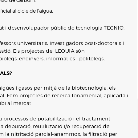
xid de carboni.
icial al cicle de l’aigua.
at i desenvolupador públic de tecnologia TECNIO.
sors universitaris, investigadors post-doctorals i
estió. Els projectes del LEQUIA són
òlegs, enginyers, informàtics i politòlegs.
PALS?
gües i gasos per mitjà de la biotecnologia, els
icial. Fem projectes de recerca fonamental, aplicada i
ibi al mercat.
u processos de potabilització i el tractament
va depuració, reutilització i/o recuperació de
m la nitritació parcial-anammox; la filtració per