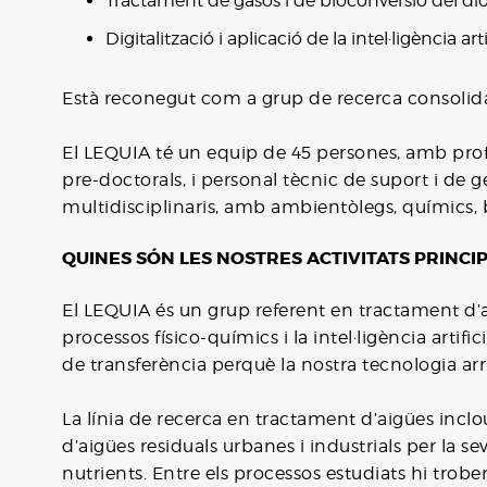
Tractament de gasos i de bioconversió del diò
Digitalització i aplicació de la intel·ligència artif
Està reconegut com a grup de recerca consolid
El LEQUIA té un equip de 45 persones, amb profes
pre-doctorals, i personal tècnic de suport i de g
multidisciplinaris, amb ambientòlegs, químics, bi
QUINES SÓN LES NOSTRES ACTIVITATS PRINCI
El LEQUIA és un grup referent en tractament d’ai
processos físico-químics i la intel·ligència artif
de transferència perquè la nostra tecnologia arr
La línia de recerca en tractament d’aigües inclo
d’aigües residuals urbanes i industrials per la se
nutrients. Entre els processos estudiats hi trobe