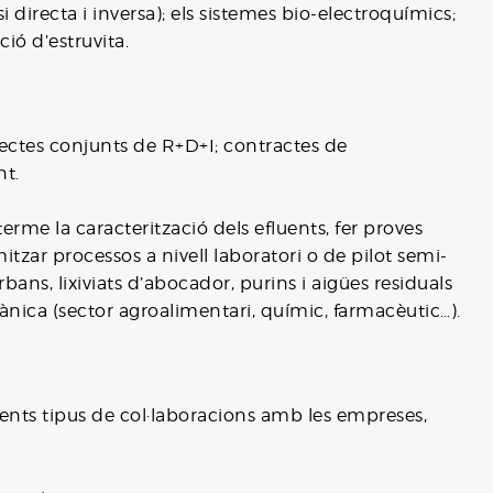
recta i inversa); els sistemes bio-electroquímics;
ció d’estruvita.
ectes conjunts de R+D+I; contractes de
nt.
rme la caracterització dels efluents, fer proves
tzar processos a nivell laboratori o de pilot semi-
bans, lixiviats d’abocador, purins i aigües residuals
ànica (sector agroalimentari, químic, farmacèutic…).
nts tipus de col·laboracions amb les empreses,