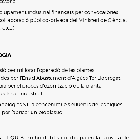
essoria
volupament industrial finançats per convocatòries
ol·laboració público-privada del Ministeri de Ciència,
 etc…)
OGIA
ó per millorar l’operació de les plantes
des per l’Ens d’Abastament d’Aigües Ter Llobregat.
a per el procés d’ozonització de la planta
ctorat industrial.
logies S.L. a concentrar els efluents de les aigües
 per fabricar un bioplàstic.
a LEQUIA, no ho dubtis i participa en la càpsula de