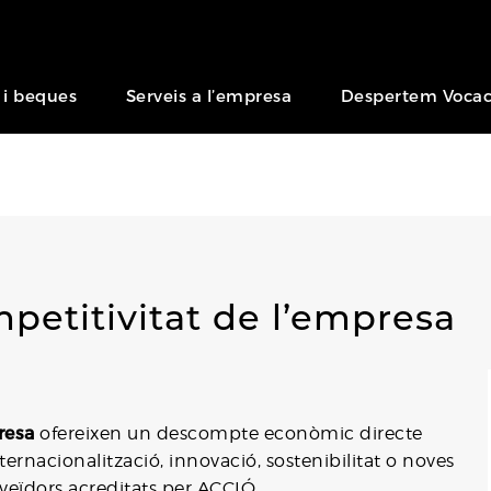
 i beques
Serveis a l’empresa
Despertem Vocac
petitivitat de l’empresa
resa
ofereixen un descompte econòmic directe
ernacionalització, innovació, sostenibilitat o noves
oveïdors acreditats per ACCIÓ.