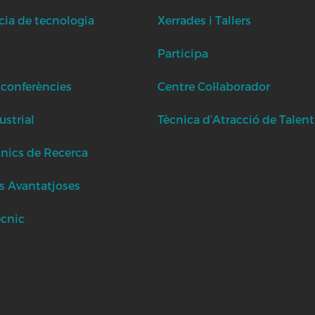
cia de tecnologia
Xerrades i Tallers
Participa
 conferències
Centre Col·laborador
strial
Tècnica d’Atracció de Talent
cnics de Recerca
s Avantatjoses
ècnic