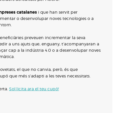
mpreses catalanes
i que han servit per
ementar o desenvolupar noves tecnologies o a
ntorn.
eneficiàries preveuen incrementar la seva
cedir a uns ajuts que, enguany, t’acompanyaran a
çar cap a la indústria 4.0 o a desenvolupar noves
imàtica.
vetats, el que no canvia, però, és que
l cupó que més s’adapti a les teves necessitats.
erta.
Sol·licita ara el teu cupó!