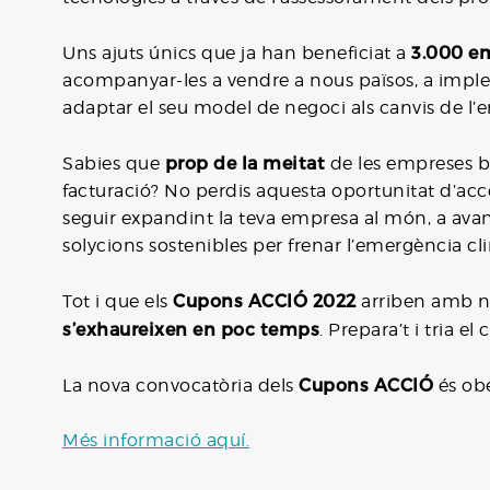
3.000 e
Uns ajuts únics que ja han beneficiat a
acompanyar-les a vendre a nous països, a impl
adaptar el seu model de negoci als canvis de l’e
prop de la meitat
Sabies que
de les empreses b
facturació? No perdis aquesta oportunitat d’ac
seguir expandint la teva empresa al món, a avan
solycions sostenibles per frenar l’emergència cl
Cupons ACCIÓ 2022
Tot i que els
arriben amb no
s’exhaureixen en poc temps
. Prepara’t i tria e
Cupons ACCIÓ
La nova convocatòria dels
és ob
Més informació aquí.