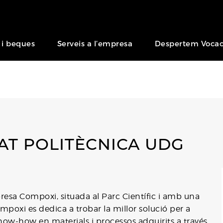
 i beques
Serveis a l’empresa
Despertem Vocac
AT POLITÈCNICA UDG
esa Compoxi, situada al Parc Científic i amb una
mpoxi es dedica a trobar la millor solució per a
know-how en materials i processos adquirits a través