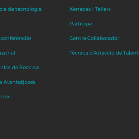
cia de tecnologia
Xerrades i Tallers
Participa
 conferències
Centre Col·laborador
strial
Tècnica d’Atracció de Talent
cnics de Recerca
s Avantatjoses
ècnic