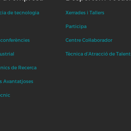
cia de tecnologia
Xerrades i Tallers
Participa
 conferències
Centre Col·laborador
strial
Tècnica d’Atracció de Talent
cnics de Recerca
s Avantatjoses
ècnic