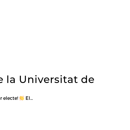
 la Universitat de
r electe!
El...