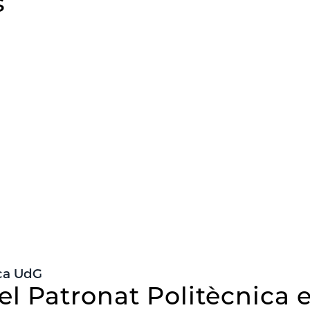
s
ica UdG
el Patronat Politècnica 