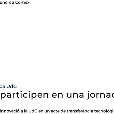
reuneix a Comexi
ica UdG
articipen en una jornad
nnovació a la UdG en un acte de transferència tecnològic