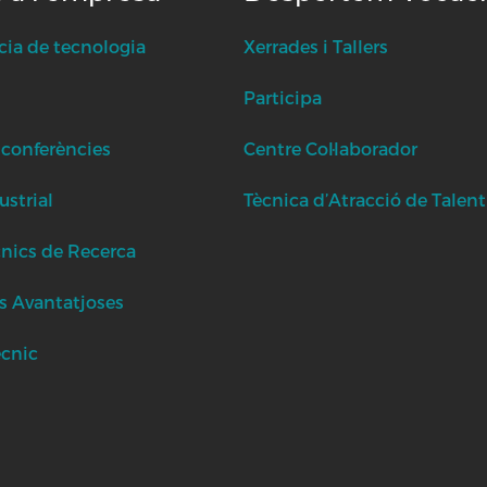
cia de tecnologia
Xerrades i Tallers
Participa
 conferències
Centre Col·laborador
strial
Tècnica d’Atracció de Talent
cnics de Recerca
s Avantatjoses
ècnic