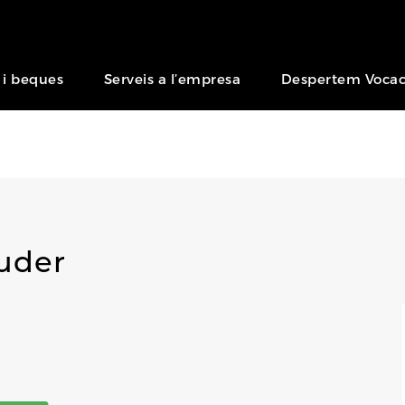
 i beques
Serveis a l’empresa
Despertem Vocac
uder