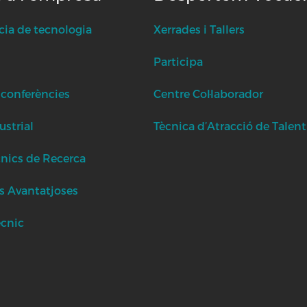
cia de tecnologia
Xerrades i Tallers
Participa
 conferències
Centre Col·laborador
strial
Tècnica d’Atracció de Talent
cnics de Recerca
s Avantatjoses
ècnic