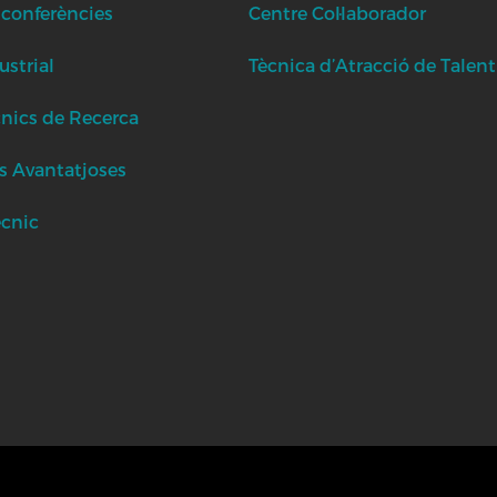
 conferències
Centre Col·laborador
strial
Tècnica d’Atracció de Talent
cnics de Recerca
s Avantatjoses
ècnic