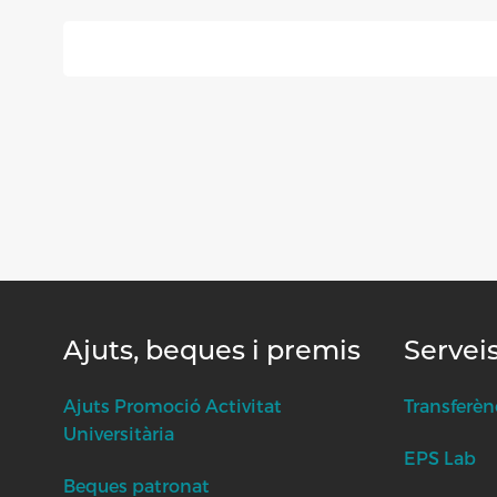
Ajuts, beques i premis
Servei
Ajuts Promoció Activitat
Transferèn
Universitària
EPS Lab
Beques patronat