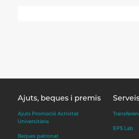
Ajuts, beques i premis
Servei
Ajuts Promoció Activitat
Transferèn
Universitària
EPS Lab
Beques patronat