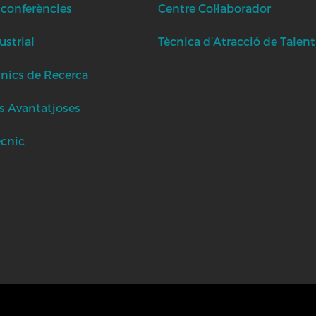
 conferències
Centre Col·laborador
strial
Tècnica d’Atracció de Talent
cnics de Recerca
s Avantatjoses
ècnic