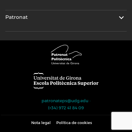
Patronat
patronateps@udg.edu
·
(+34) 972 41 84 09
Nota legal
Política de cookies