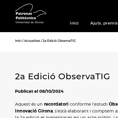
Inici
Ajuts, premis
Inici
Actualitat
2a Edició ObservaTIG
2a Edició ObservaTIG
Publicat el 08/10/2024
recordatori
Obs
Aquest és un
conforme l’estudi
Innovació Girona
, s’està elaborant i comptem 
la 2a edició es presentaran en un acte públic, i r