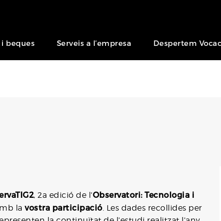
 i beques
Serveis a l’empresa
Despertem Vocac
ervaTIG2
Observatori: Tecnologia i
, 2a edició de l’
vostra participació
amb la
. Les dades recollides per
epresenten la continuïtat de l’estudi realitzat l’any