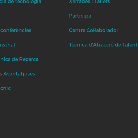
cia de tecnologia
Xerrades i Tallers
Participa
 conferències
Centre Col·laborador
strial
Tècnica d’Atracció de Talent
cnics de Recerca
s Avantatjoses
ècnic